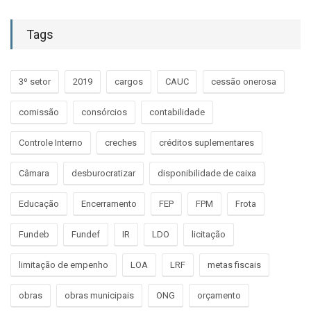
Tags
3º setor
2019
cargos
CAUC
cessão onerosa
comissão
consórcios
contabilidade
Controle Interno
creches
créditos suplementares
Câmara
desburocratizar
disponibilidade de caixa
Educação
Encerramento
FEP
FPM
Frota
Fundeb
Fundef
IR
LDO
licitação
limitação de empenho
LOA
LRF
metas fiscais
obras
obras municipais
ONG
orçamento