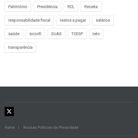
Patrimônio
Previdência
RCL
Receita
responsabilidade fiscal
restos a pagar
salários
saúde
siconfi
SUAS
TCESP
teto
transparência
Home
Nossas Políticas de Privacidade