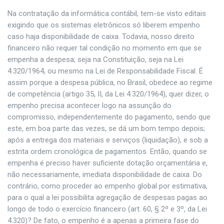
Na contratação da informática contábil, tem-se visto editais
exigindo que os sistemas eletrônicos só liberem empenho
caso haja disponibilidade de caixa. Todavia, nosso direito
financeiro não requer tal condição no momento em que se
empenha a despesa; seja na Constituição, seja na Lei
4.320/1964, ou mesmo na Lei de Responsabilidade Fiscal. É
assim porque a despesa pública, no Brasil, obedece ao regime
de competência (artigo 35, II, da Lei 4.320/1964), quer dizer, o
empenho precisa acontecer logo na assunção do
compromisso, independentemente do pagamento, sendo que
este, em boa parte das vezes, se dá um bom tempo depois;
após a entrega dos materiais e serviços (liquidação), e sob a
estrita ordem cronológica de pagamentos. Então, quando se
empenha é preciso haver suficiente dotação orçamentária e,
não necessariamente, imediata disponibilidade de caixa. Do
contrário, como proceder ao empenho global por estimativa,
para o qual a lei possibilita agregação de despesas pagas ao
longo de todo o exercício financeiro (art. 60, § 2º e 3º, da Lei
4.320)? De fato, o empenho é a apenas a primeira fase do