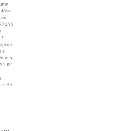
 “uma
atório
, os
R$ 2,95
o
.¹
iça do
s a
ituras,
12.2024,
s
-selic