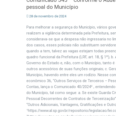
Comunicado 545 – Conforme o Audesp/
pessoal do Município
28 de novembro de 2024
Para melhorar a segurança do Município, vários gove
realizem a vigilância determinada pela Prefeitura, s
considerava-se que a despesa não ingressaria no lim
dos casos, esses policiais não substituem servidore
quando a tem, talvez as vagas estejam todas preenchi
quadro funcional da Prefeitura (LRF, art. 18, § 1º); b. 
Governo do Estado e, não, com o Município, tanto é q
outros acessórios de suas funções originais; c. Ger
Município, havendo entre eles um rodízio. Nesse con
econômico 36, “Outros Serviços de Terceiros – Pesso
Contas, lança o Comunicado 40/2024² , entendendo qu
do Município, tal como segue: a. Se existe Guarda C
Pessoal Decorrentes de Contratos de Terceirização” 
“Outros Adicionais, Vantagens, Gratificações e Out
¹https://www.al.sp.gov.br/repositorio/legislacao/le