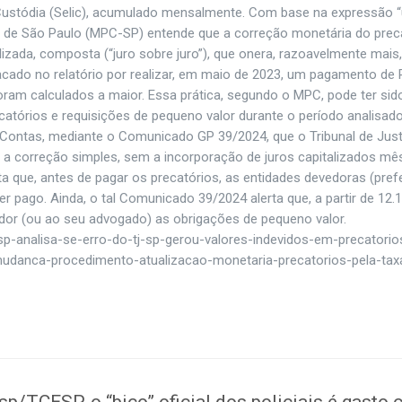
e Custódia (Selic), acumulado mensalmente. Com base na expressão
do de São Paulo (MPC-SP) entende que a correção monetária do prec
alizada, composta (“juro sobre juro”), que onera, razoavelmente mais
cado no relatório por realizar, em maio de 2023, um pagamento de 
oram calculados a maior. Essa prática, segundo o MPC, pode ter sid
atórios e requisições de pequeno valor durante o período analisado
 Contas, mediante o Comunicado GP 39/2024, que o Tribunal de Just
o a correção simples, sem a incorporação de juros capitalizados mê
que, antes de pagar os precatórios, as entidades devedoras (prefe
er pago. Ainda, o tal Comunicado 39/2024 alerta que, a partir de 12.
dor (ou ao seu advogado) as obrigações de pequeno valor.
p-analisa-se-erro-do-tj-sp-gerou-valores-indevidos-em-precatorio
mudanca-procedimento-atualizacao-monetaria-precatorios-pela-taxa