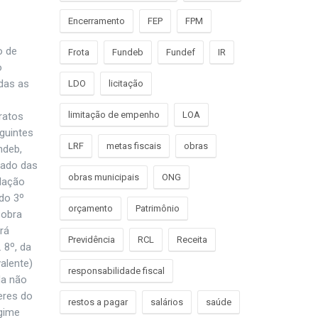
Encerramento
FEP
FPM
o de
Frota
Fundeb
Fundef
IR
o
adas as
LDO
licitação
limitação de empenho
LOA
ratos
eguintes
LRF
metas fiscais
obras
ndeb,
zado das
obras municipais
ONG
elação
do 3º
orçamento
Patrimônio
Sobra
rá
Previdência
RCL
Receita
 8º, da
valente)
responsabilidade fiscal
da não
eres do
restos a pagar
salários
saúde
egime