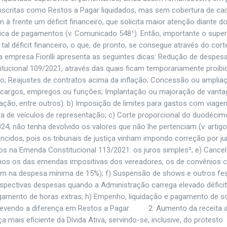
nscritas como Restos a Pagar liquidados, mas sem cobertura de cai
m à frente um déficit financeiro, que solicita maior atenção diante do
gica de pagamentos (v. Comunicado 548¹). Então, importante o super
tal déficit financeiro, o que, de pronto, se consegue através do cort
 empresa Fiorilli apresenta as seguintes dicas: Redução de despesa
ucional 109/2021, através das quais ficam temporariamente proibi
do; Reajustes de contratos acima da inflação; Concessão ou amplia
de cargos, empregos ou funções; Implantação ou majoração de vant
tação, entre outros). b) Imposição de limites para gastos com viage
a de veículos de representação; c) Corte proporcional do duodécim
, não tenha devolvido os valores que não lhe pertenciam (v. artigo
encidos, pois os tribunais de justiça vinham impondo correção por j
os na Emenda Constitucional 113/2021: os juros simples²; e) Canc
enos os das emendas impositivas dos vereadores, os de convênios 
am na despesa mínima de 15%); f) Suspensão de shows e outros fe
espectivas despesas quando a Administração carrega elevado déficit
agamento de horas extras; h) Empenho, liquidação e pagamento de 
revendo a diferença em Restos a Pagar. 2. Aumento da receita a
 mais eficiente da Dívida Ativa, servindo-se, inclusive, do protesto