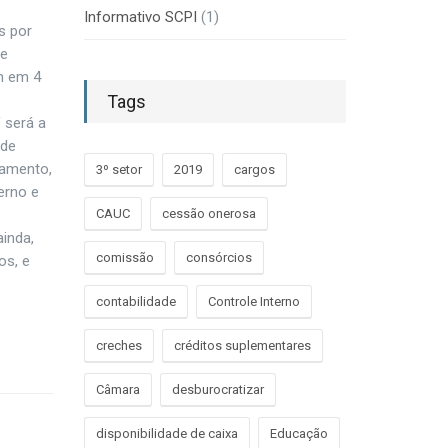
Informativo SCPI
(1)
s por
de
em em 4
Tags
 será a
 de
gamento,
3º setor
2019
cargos
erno e
CAUC
cessão onerosa
ainda,
comissão
consórcios
os, e
contabilidade
Controle Interno
creches
créditos suplementares
Câmara
desburocratizar
disponibilidade de caixa
Educação