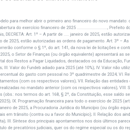
delo para melhor abrir o primeiro ano financeiro do novo mandato: 
bertura do exercício financeiro de 2025 …………………………….., Prefeito d
s, DECRETA: Art. 1º – A partir de …… janeiro de 2025, estão autoriz
ro de 2025, estão autorizadas as ordens de pagamento. Art. 3º – As
rão conforme o § 1º, do art. 141, da nova lei de licitações e cont
de 2025, o Setor de Finanças (ou órgão equivalente) apresentará as s
 Total dos Restos a Pagar Liquidados, destacados os da Educação, Fu
III. Valor do Fundeb adiado para 2025 (até 10%); IV. Valor não utili
 Percentual do gasto com pessoal no 3º quadrimestre de 2024; VI. R
amentos (com os respectivos valores); VII. Relação das entidades 
ealizadas no mandato anterior (com os respectivos valores); VIII. 
 (obs.: nos termos do art. 168, § 2º, da Constituição, esse saldo se
25); IX. Programação financeira para todo o exercício de 2025 (art.
 janeiro de 2025, a Procuradoria Jurídica do Município (ou órgão equi
ais em trânsito (contra ou a favor do Município); II. Relação dos ain
; III. Síntese dos principais apontamentos nos dois últimos parec
título de precatórios judiciais, quer os do regime especial ou os do r