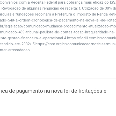
 c. Convênios com a Receita Federal para cobrança mais eficaz do ISS;
e. Revogação de algumas renúncias de receita; f. Utilização de 30% d
tarquias e fundações recolham à Prefeitura o Imposto de Renda Reti
omunicado-548-a-ordem-cronologica-de-pagamento-na-nova-lei-de-licit
ov.br/legislacao/comunicado/mudanca-procedimento-atualizacao-mo
r/comunicado-489-tribunal-paulista-de-contas-tcesp-irregularidade-na-
nte-gestao-financeira-e-operacional 4 https://fiorilli.com.br/comun
tendido-ate-2032/ 5 https://cnm.org.br/comunicacao/noticias/muni
ntar-arrecadacao
a de pagamento na nova lei de licitações e