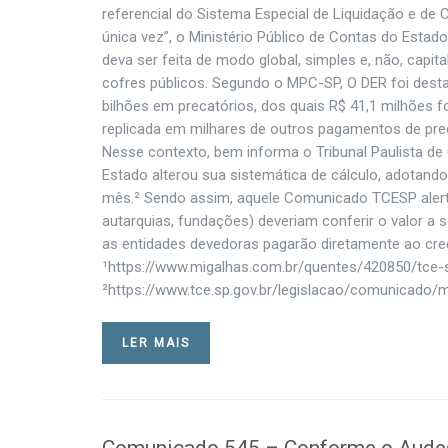
referencial do Sistema Especial de Liquidação e d
única vez”, o Ministério Público de Contas do Esta
deva ser feita de modo global, simples e, não, capit
cofres públicos. Segundo o MPC-SP, O DER foi desta
bilhões em precatórios, dos quais R$ 41,1 milhões f
replicada em milhares de outros pagamentos de prec
Nesse contexto, bem informa o Tribunal Paulista de
Estado alterou sua sistemática de cálculo, adotand
mês.² Sendo assim, aquele Comunicado TCESP alerta 
autarquias, fundações) deveriam conferir o valor a s
as entidades devedoras pagarão diretamente ao cre
¹https://www.migalhas.com.br/quentes/420850/tce-s
²https://www.tce.sp.gov.br/legislacao/comunicado/
LER MAIS