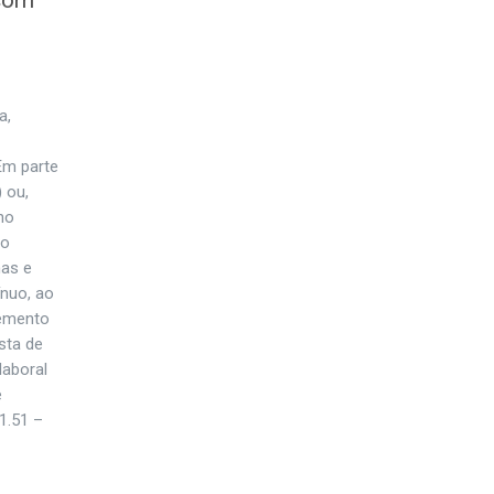
 com
a,
Em parte
 ou,
no
 o
mas e
ínuo, ao
lemento
sta de
laboral
e
1.51 –