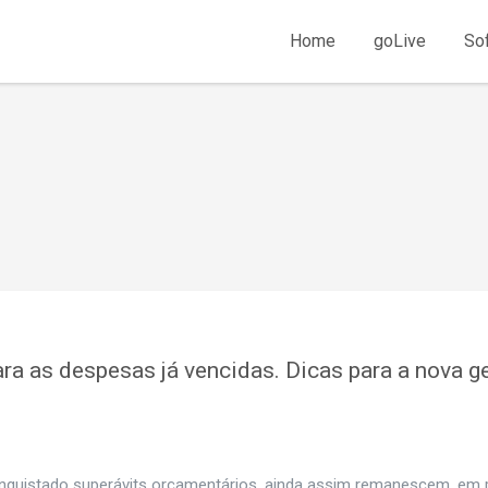
Home
goLive
So
a as despesas já vencidas. Dicas para a nova g
nquistado superávits orçamentários, ainda assim remanescem, em 