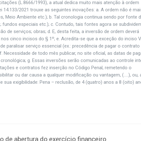
licitações (L.8666/1993), a atual dedica muito mais atenção à ordem
ei 14.133/2021 trouxe as seguintes inovações: a. A ordem não é mai
s, Meio Ambiente etc.); b. Tal cronologia continua sendo por fonte 
 fundos especiais etc.); c. Contudo, tais fontes agora se subdivid
o de serviços; obras; d. E, desta feita, a inversão de ordem deverá
os cinco incisos do § 1º; e. Acredita-se que a exceção do inciso V
de paralisar serviço essencial (ex.: precedência de pagar o contrato
 f. Necessidade de todo mês publicar, no site oficial, as datas de pa
 cronológica; g. Essas inversões serão comunicadas ao controle int
icitações e contratos fez inserção no Código Penal, remetendo o
bilitar ou dar causa a qualquer modificação ou vantagem, (…..), ou, 
sua exigibilidade: Pena – reclusão, de 4 (quatro) anos a 8 (oito) an
de abertura do exercício financeiro