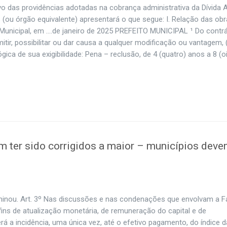
itivo das providências adotadas na cobrança administrativa da Dívida A
as (ou órgão equivalente) apresentará o que segue: I. Relação das ob
 Municipal, em ….de janeiro de 2025 PREFEITO MUNICIPAL ¹ Do contrá
itir, possibilitar ou dar causa a qualquer modificação ou vantagem, (
ica de sua exigibilidade: Pena – reclusão, de 4 (quatro) anos a 8 (o
 ter sido corrigidos a maior – municípios dev
minou. Art. 3º Nas discussões e nas condenações que envolvam a 
ins de atualização monetária, de remuneração do capital e de
á a incidência, uma única vez, até o efetivo pagamento, do índice d