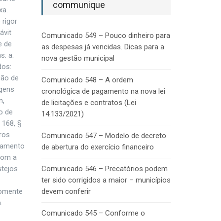
communique
xa.
 rigor
ávit
Comunicado 549 – Pouco dinheiro para
e de
as despesas já vencidas. Dicas para a
s: a.
nova gestão municipal
dos:
ção de
Comunicado 548 – A ordem
agens
cronológica de pagamento na nova lei
m,
de licitações e contratos (Lei
o de
14.133/2021)
 168, §
uros
Comunicado 547 – Modelo de decreto
elamento
de abertura do exercício financeiro
com a
stejos
Comunicado 546 – Precatórios podem
ter sido corrigidos a maior – municípios
somente
devem conferir
.
Comunicado 545 – Conforme o