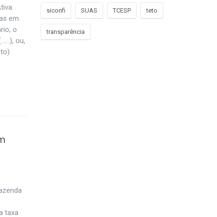
tiva.
siconfi
SUAS
TCESP
teto
ras em
rio, o
transparência
……), ou,
ito)
em
Fazenda
a taxa