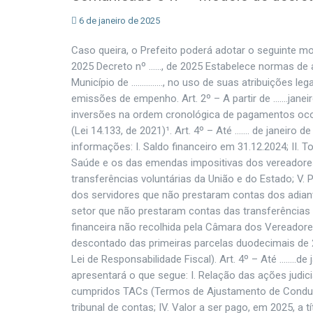
6 de janeiro de 2025
Caso queira, o Prefeito poderá adotar o seguinte mo
2025 Decreto nº ……, de 2025 Estabelece normas de a
Município de ……………, no uso de suas atribuições legai
emissões de empenho. Art. 2º – A partir de …….janei
inversões na ordem cronológica de pagamentos ocorre
(Lei 14.133, de 2021)¹. Art. 4º – Até ……. de janeiro 
informações: I. Saldo financeiro em 31.12.2024; II.
Saúde e os das emendas impositivas dos vereadores; 
transferências voluntárias da União e do Estado; V.
dos servidores que não prestaram contas dos adiant
setor que não prestaram contas das transferências r
financeira não recolhida pela Câmara dos Vereadores
descontado das primeiras parcelas duodecimais de 20
Lei de Responsabilidade Fiscal). Art. 4º – Até ……..de
apresentará o que segue: I. Relação das ações judici
cumpridos TACs (Termos de Ajustamento de Conduta)
tribunal de contas; IV. Valor a ser pago, em 2025, a 