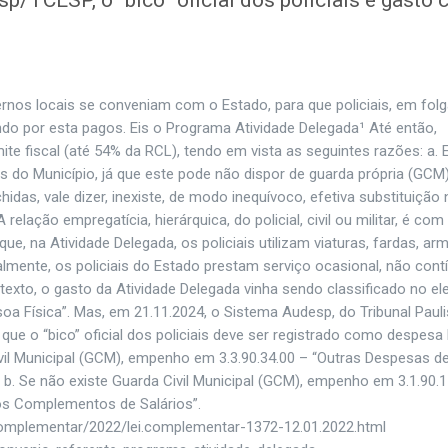
TCESP, o “bico” oficial dos policiais é gasto
rnos locais se conveniam com o Estado, para que policiais, em folg
endo por esta pagos. Eis o Programa Atividade Delegada¹ Até então,
ite fiscal (até 54% da RCL), tendo em vista as seguintes razões: a. 
s do Município, já que este pode não dispor de guarda própria (GCM)
das, vale dizer, inexiste, de modo inequívoco, efetiva substituição 
A relação empregatícia, hierárquica, do policial, civil ou militar, é com
ue, na Atividade Delegada, os policiais utilizam viaturas, fardas, ar
almente, os policiais do Estado prestam serviço ocasional, não cont
texto, o gasto da Atividade Delegada vinha sendo classificado no e
a Física”. Mas, em 21.11.2024, o Sistema Audesp, do Tribunal Pauli
e o “bico” oficial dos policiais deve ser registrado como despesa 
ivil Municipal (GCM), empenho em 3.3.90.34.00 – “Outras Despesas d
b. Se não existe Guarda Civil Municipal (GCM), empenho em 3.1.90.1
ros Complementos de Salários”.
i.complementar/2022/lei.complementar-1372-12.01.2022.html