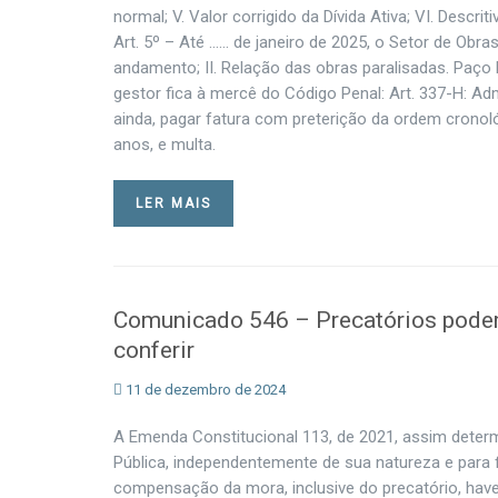
normal; V. Valor corrigido da Dívida Ativa; VI. Descr
Art. 5º – Até …… de janeiro de 2025, o Setor de Obr
andamento; II. Relação das obras paralisadas. Paço
gestor fica à mercê do Código Penal: Art. 337-H: Adm
ainda, pagar fatura com preterição da ordem cronológ
anos, e multa.
LER MAIS
Comunicado 546 – Precatórios podem
conferir
11 de dezembro de 2024
A Emenda Constitucional 113, de 2021, assim deter
Pública, independentemente de sua natureza e para f
compensação da mora, inclusive do precatório, haver