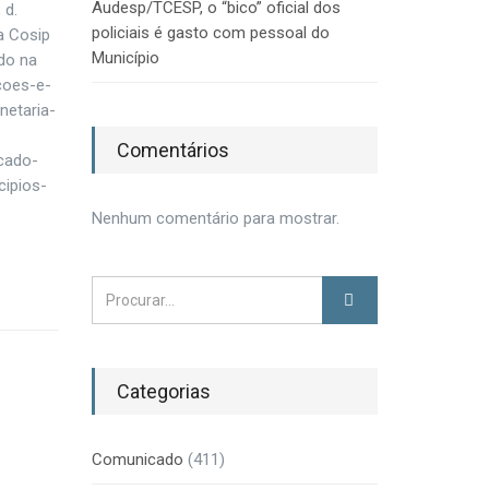
Audesp/TCESP, o “bico” oficial dos
 d.
policiais é gasto com pessoal do
a Cosip
Município
do na
acoes-e-
netaria-
Comentários
icado-
cipios-
Nenhum comentário para mostrar.
Categorias
Comunicado
(411)