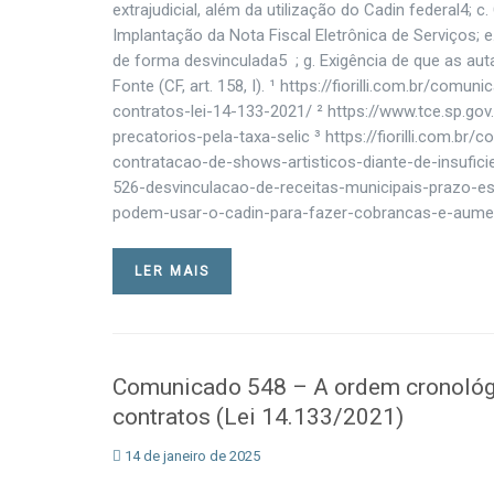
extrajudicial, além da utilização do Cadin federal4;
Implantação da Nota Fiscal Eletrônica de Serviços; 
de forma desvinculada5 ; g. Exigência de que as au
Fonte (CF, art. 158, I). ¹ https://fiorilli.com.br/c
contratos-lei-14-133-2021/ ² https://www.tce.sp.g
precatorios-pela-taxa-selic ³ https://fiorilli.com.b
contratacao-de-shows-artisticos-diante-de-insuficie
526-desvinculacao-de-receitas-municipais-prazo-es
podem-usar-o-cadin-para-fazer-cobrancas-e-aume
LER MAIS
Comunicado 548 – A ordem cronológic
contratos (Lei 14.133/2021)
14 de janeiro de 2025