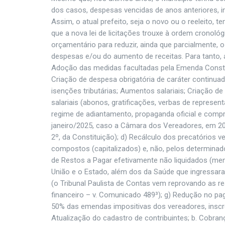
dos casos, despesas vencidas de anos anteriores, i
Assim, o atual prefeito, seja o novo ou o reeleito, te
que a nova lei de licitações trouxe à ordem cronoló
orçamentário para reduzir, ainda que parcialmente, o 
despesas e/ou do aumento de receitas. Para tanto, a
Adoção das medidas facultadas pela Emenda Constit
Criação de despesa obrigatória de caráter continua
isenções tributárias; Aumentos salariais; Criação 
salariais (abonos, gratificações, verbas de represen
regime de adiantamento, propaganda oficial e compr
janeiro/2025, caso a Câmara dos Vereadores, em 2024
2º, da Constituição); d) Recálculo dos precatórios v
compostos (capitalizados) e, não, pelos determinad
de Restos a Pagar efetivamente não liquidados (m
União e o Estado, além dos da Saúde que ingressar
(o Tribunal Paulista de Contas vem reprovando as r
financeiro – v. Comunicado 489³); g) Redução no p
50% das emendas impositivas dos vereadores, insc
Atualização do cadastro de contribuintes; b. Cobrança