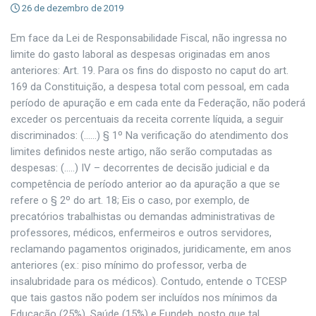
26 de dezembro de 2019
Em face da Lei de Responsabilidade Fiscal, não ingressa no
limite do gasto laboral as despesas originadas em anos
anteriores: Art. 19. Para os fins do disposto no caput do art.
169 da Constituição, a despesa total com pessoal, em cada
período de apuração e em cada ente da Federação, não poderá
exceder os percentuais da receita corrente líquida, a seguir
discriminados: (……) § 1º Na verificação do atendimento dos
limites definidos neste artigo, não serão computadas as
despesas: (…..) IV – decorrentes de decisão judicial e da
competência de período anterior ao da apuração a que se
refere o § 2º do art. 18; Eis o caso, por exemplo, de
precatórios trabalhistas ou demandas administrativas de
professores, médicos, enfermeiros e outros servidores,
reclamando pagamentos originados, juridicamente, em anos
anteriores (ex.: piso mínimo do professor, verba de
insalubridade para os médicos). Contudo, entende o TCESP
que tais gastos não podem ser incluídos nos mínimos da
Educação (25%), Saúde (15%) e Fundeb, posto que tal