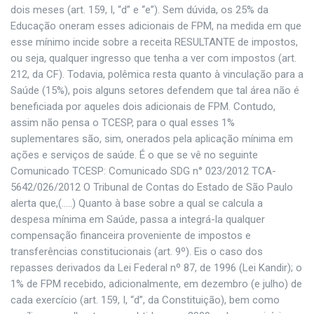
dois meses (art. 159, I, “d” e “e”). Sem dúvida, os 25% da
Educação oneram esses adicionais de FPM, na medida em que
esse mínimo incide sobre a receita RESULTANTE de impostos,
ou seja, qualquer ingresso que tenha a ver com impostos (art.
212, da CF). Todavia, polêmica resta quanto à vinculação para a
Saúde (15%), pois alguns setores defendem que tal área não é
beneficiada por aqueles dois adicionais de FPM. Contudo,
assim não pensa o TCESP, para o qual esses 1%
suplementares são, sim, onerados pela aplicação mínima em
ações e serviços de saúde. É o que se vê no seguinte
Comunicado TCESP: Comunicado SDG n° 023/2012 TCA-
5642/026/2012 O Tribunal de Contas do Estado de São Paulo
alerta que,(…..) Quanto à base sobre a qual se calcula a
despesa mínima em Saúde, passa a integrá-la qualquer
compensação financeira proveniente de impostos e
transferências constitucionais (art. 9º). Eis o caso dos
repasses derivados da Lei Federal nº 87, de 1996 (Lei Kandir); o
1% de FPM recebido, adicionalmente, em dezembro (e julho) de
cada exercício (art. 159, I, “d”, da Constituição), bem como