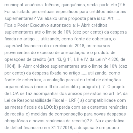
municipal: anuênios, triênios, quinquênios, sexta-parte etc.)? 6-
Foi solicitado percentuais específicos para créditos adicionais
suplementares? Vai abaixo uma proposta para isso: Art. …..
Fica o Poder Executivo autorizado a: I- Abrir créditos
suplementares até o limite de 10% (dez por cento) da despesa
fixada no artigo …, utilizando, como fonte de cobertura, o
superávit financeiro do exercício de 2018, os recursos
provenientes do excesso de arrecadação e o produto de
operações de crédito (art. 43, § 1º, I, II e IV, da Lei nº 4.320, de
1964). II- Abrir créditos suplementares até o limite de 10% (dez
por cento) da despesa fixada no artigo ….., utilizando, como
fonte de cobertura, a anulação parcial ou total de dotações
orçamentárias (inciso III do sobredito parágrafo). 7- O projeto
de LOA se faz acompanhar dos anexos previstos no art. 5º, da
Lei de Responsabilidade Fiscal – LRF ( a) compatibilidade com
as metas fiscais da LDO; b) perda com as existentes renúncias
de receita; c) medidas de compensação para novas despesas
obrigatórias e novas renúncias de receita)? 8- Na expectativa
de déficit financeiro em 31.12.2018, a despesa é um pouco