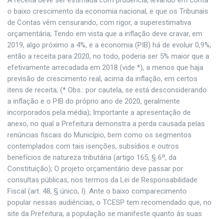
A receita deve ser estimada com prudência, levando em conta
o baixo crescimento da economia nacional, e que os Tribunais
de Contas vêm censurando, com rigor, a superestimativa
orçamentária; Tendo em vista que a inflação deve cravar, em
2019, algo próximo a 4%, e a economia (PIB) há de evoluir 0,9%,
então a receita para 2020, no todo, poderia ser 5% maior que a
efetivamente arrecadada em 2018 (vide *), a menos que haja
previsão de crescimento real, acima da inflação, em certos
itens de receita; (* Obs.: por cautela, se está desconsiderando
a inflação e o PIB do próprio ano de 2020, geralmente
incorporados pela média); Importante a apresentação de
anexo, no qual a Prefeitura demonstra a perda causada pelas
renúncias fiscais do Município, bem como os segmentos
contemplados com tais isenções, subsídios e outros
benefícios de natureza tributária (artigo 165, § 6º, da
Constituição); O projeto orçamentário deve passar por
consultas públicas, nos termos da Lei de Responsabilidade
Fiscal (art. 48, § único, I). Ante o baixo comparecimento
popular nessas audiências, o TCESP tem recomendado que, no
site da Prefeitura, a população se manifeste quanto às suas