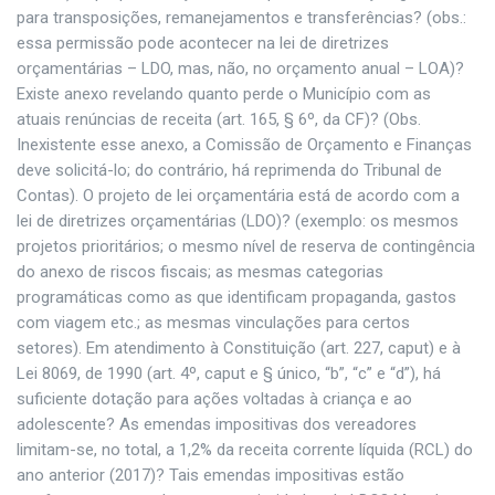
para transposições, remanejamentos e transferências? (obs.:
essa permissão pode acontecer na lei de diretrizes
orçamentárias – LDO, mas, não, no orçamento anual – LOA)?
Existe anexo revelando quanto perde o Município com as
atuais renúncias de receita (art. 165, § 6º, da CF)? (Obs.
Inexistente esse anexo, a Comissão de Orçamento e Finanças
deve solicitá-lo; do contrário, há reprimenda do Tribunal de
Contas). O projeto de lei orçamentária está de acordo com a
lei de diretrizes orçamentárias (LDO)? (exemplo: os mesmos
projetos prioritários; o mesmo nível de reserva de contingência
do anexo de riscos fiscais; as mesmas categorias
programáticas como as que identificam propaganda, gastos
com viagem etc.; as mesmas vinculações para certos
setores). Em atendimento à Constituição (art. 227, caput) e à
Lei 8069, de 1990 (art. 4º, caput e § único, “b”, “c” e “d”), há
suficiente dotação para ações voltadas à criança e ao
adolescente? As emendas impositivas dos vereadores
limitam-se, no total, a 1,2% da receita corrente líquida (RCL) do
ano anterior (2017)? Tais emendas impositivas estão