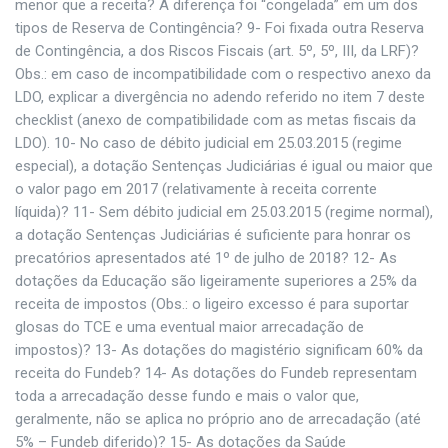
menor que a receita? A diferença foi “congelada” em um dos
tipos de Reserva de Contingência? 9- Foi fixada outra Reserva
de Contingência, a dos Riscos Fiscais (art. 5º, 5º, III, da LRF)?
Obs.: em caso de incompatibilidade com o respectivo anexo da
LDO, explicar a divergência no adendo referido no item 7 deste
checklist (anexo de compatibilidade com as metas fiscais da
LDO). 10- No caso de débito judicial em 25.03.2015 (regime
especial), a dotação Sentenças Judiciárias é igual ou maior que
o valor pago em 2017 (relativamente à receita corrente
líquida)? 11- Sem débito judicial em 25.03.2015 (regime normal),
a dotação Sentenças Judiciárias é suficiente para honrar os
precatórios apresentados até 1º de julho de 2018? 12- As
dotações da Educação são ligeiramente superiores a 25% da
receita de impostos (Obs.: o ligeiro excesso é para suportar
glosas do TCE e uma eventual maior arrecadação de
impostos)? 13- As dotações do magistério significam 60% da
receita do Fundeb? 14- As dotações do Fundeb representam
toda a arrecadação desse fundo e mais o valor que,
geralmente, não se aplica no próprio ano de arrecadação (até
5% – Fundeb diferido)? 15- As dotações da Saúde