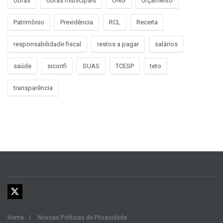
obras
obras municipais
ONG
orçamento
Patrimônio
Previdência
RCL
Receita
responsabilidade fiscal
restos a pagar
salários
saúde
siconfi
SUAS
TCESP
teto
transparência
Home
Nossas Políticas de Privacidade