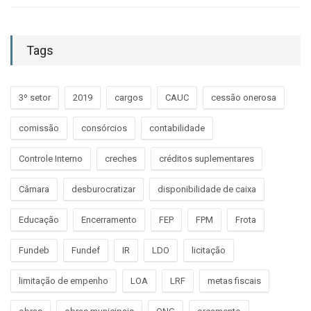
Tags
3º setor
2019
cargos
CAUC
cessão onerosa
comissão
consórcios
contabilidade
Controle Interno
creches
créditos suplementares
Câmara
desburocratizar
disponibilidade de caixa
Educação
Encerramento
FEP
FPM
Frota
Fundeb
Fundef
IR
LDO
licitação
limitação de empenho
LOA
LRF
metas fiscais