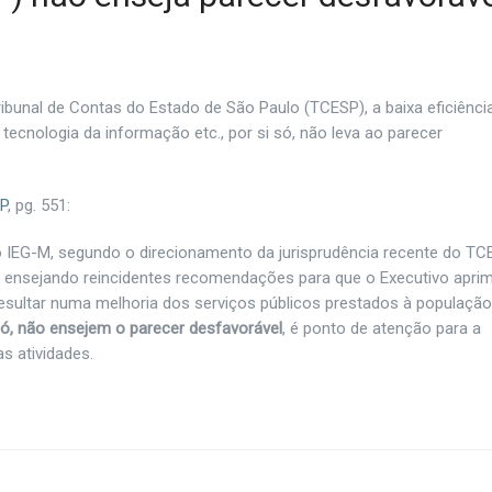
ibunal de Contas do Estado de São Paulo (TCESP), a baixa eficiênci
tecnologia da informação etc., por si só, não leva ao parecer
P
, pg. 55
1
:
 o IEG-M, segundo o direcionamento da jurisprudência recente do TC
, ensejando reincidentes recomendações para que o Executivo apri
 resultar numa melhoria dos serviços públicos prestados à população
só, não ensejem o parecer desfavorável
,
é ponto de atenção para a
s atividades.