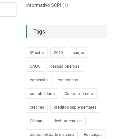
Informativo SCPI
(1)
Tags
3º setor
2019
cargos
CAUC
cessão onerosa
comissão
consórcios
contabilidade
Controle Interno
creches
créditos suplementares
Câmara
desburocratizar
disponibilidade de caixa
Educação