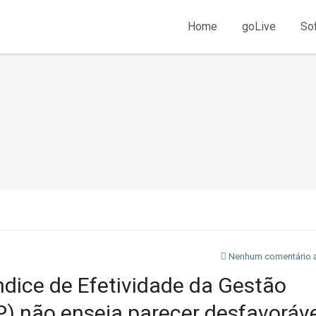
Home
goLive
So
Nenhum comentário 
Índice de Efetividade da Gestão
) não enseja parecer desfavoráve