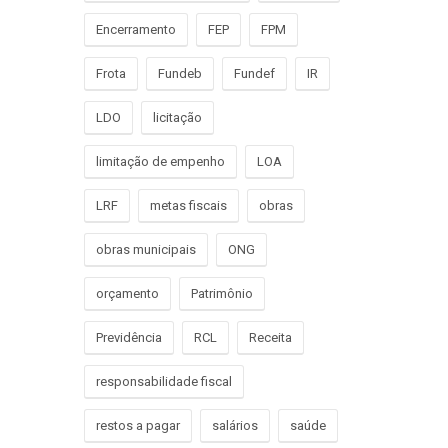
Encerramento
FEP
FPM
Frota
Fundeb
Fundef
IR
LDO
licitação
limitação de empenho
LOA
LRF
metas fiscais
obras
obras municipais
ONG
orçamento
Patrimônio
Previdência
RCL
Receita
responsabilidade fiscal
restos a pagar
salários
saúde