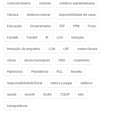
Controle Interno
creches
créditos suplementares
Câmara
desburocratizar
disponibilidade de caixa
Educação
Encerramento
FEP
FPM
Frota
Fundeb
Fundef
IR
LDO
licitação
limitação de empenho
LOA
LRF
metas fiscais
obras
obras municipais
ONG
orçamento
Patrimônio
Previdência
RCL
Receita
responsabilidade fiscal
restos a pagar
salários
saúde
siconfi
SUAS
TCESP
teto
transparência