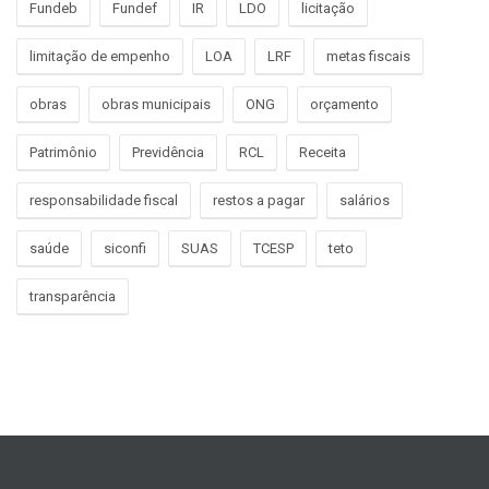
Fundeb
Fundef
IR
LDO
licitação
limitação de empenho
LOA
LRF
metas fiscais
obras
obras municipais
ONG
orçamento
Patrimônio
Previdência
RCL
Receita
responsabilidade fiscal
restos a pagar
salários
saúde
siconfi
SUAS
TCESP
teto
transparência