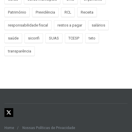
Patrimônio
Previdência
RCL
Receita
responsabilidade fiscal
restos a pagar
salários
saúde
siconfi
SUAS
TCESP
teto
transparência
Home
Nossas Políticas de Privacidade