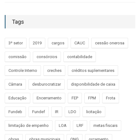
Tags
3º setor
2019
cargos
CAUC
cessão onerosa
comissão
consórcios
contabilidade
Controle Interno
creches
créditos suplementares
Câmara
desburocratizar
disponibilidade de caixa
Educação
Encerramento
FEP
FPM
Frota
Fundeb
Fundef
IR
LDO
licitação
limitação de empenho
LOA
LRF
metas fiscais
obras
obras municipais
ONG
orçamento