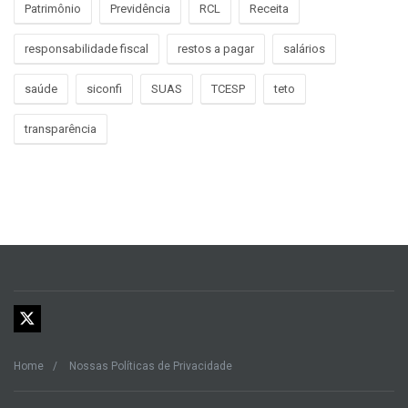
Patrimônio
Previdência
RCL
Receita
responsabilidade fiscal
restos a pagar
salários
saúde
siconfi
SUAS
TCESP
teto
transparência
Home
Nossas Políticas de Privacidade