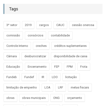
Tags
3º setor
2019
cargos
CAUC
cessão onerosa
comissão
consórcios
contabilidade
Controle Interno
creches
créditos suplementares
Câmara
desburocratizar
disponibilidade de caixa
Educação
Encerramento
FEP
FPM
Frota
Fundeb
Fundef
IR
LDO
licitação
limitação de empenho
LOA
LRF
metas fiscais
obras
obras municipais
ONG
orçamento