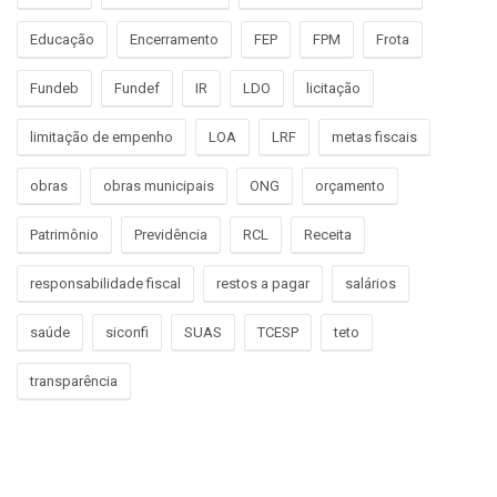
Educação
Encerramento
FEP
FPM
Frota
Fundeb
Fundef
IR
LDO
licitação
limitação de empenho
LOA
LRF
metas fiscais
obras
obras municipais
ONG
orçamento
Patrimônio
Previdência
RCL
Receita
responsabilidade fiscal
restos a pagar
salários
saúde
siconfi
SUAS
TCESP
teto
transparência