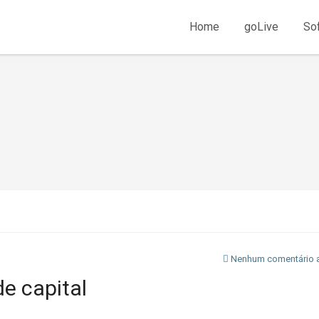
Home
goLive
So
Nenhum comentário 
de capital