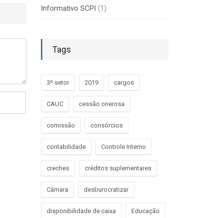
Informativo SCPI
(1)
Tags
3º setor
2019
cargos
CAUC
cessão onerosa
comissão
consórcios
contabilidade
Controle Interno
creches
créditos suplementares
Câmara
desburocratizar
disponibilidade de caixa
Educação