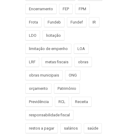
Encerramento
FEP
FPM
Frota
Fundeb
Fundef
IR
LDO
licitação
limitação de empenho
LOA
LRF
metas fiscais
obras
obras municipais
ONG
orçamento
Patrimônio
Previdência
RCL
Receita
responsabilidade fiscal
restos a pagar
salários
saúde