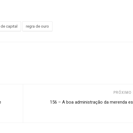
 de capital
regra de ouro
PRÓXIMO 
e
156 – A boa administração da merenda es