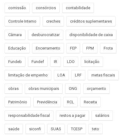
comissão
consórcios
contabilidade
Controle Interno
creches
créditos suplementares
Câmara
desburocratizar
disponibilidade de caixa
Educação
Encerramento
FEP
FPM
Frota
Fundeb
Fundef
IR
LDO
licitação
limitação de empenho
LOA
LRF
metas fiscais
obras
obras municipais
ONG
orçamento
Patrimônio
Previdência
RCL
Receita
responsabilidade fiscal
restos a pagar
salários
saúde
siconfi
SUAS
TCESP
teto