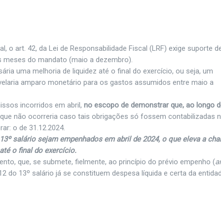
l, o art. 42, da Lei de Responsabilidade Fiscal (LRF) exige suporte d
os meses do mandato (maio a dezembro).
ária uma melhoria de liquidez até o final do exercício, ou seja, um
evelaria amparo monetário para os gastos assumidos entre maio a
ssos incorridos em abril,
no escopo de demonstrar que, ao longo 
o que não ocorreria caso tais obrigações só fossem contabilizadas 
rar: o de 31.12.2024.
3º salário sejam empenhados em abril de 2024, o que eleva a cha
até o final do exercício.
ento, que, se submete, fielmente, ao princípio do prévio empenho (
ar
4/12 do 13º salário já se constituem despesa líquida e certa da entida