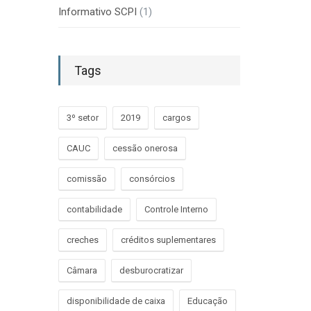
Informativo SCPI
(1)
Tags
3º setor
2019
cargos
CAUC
cessão onerosa
comissão
consórcios
contabilidade
Controle Interno
creches
créditos suplementares
Câmara
desburocratizar
disponibilidade de caixa
Educação