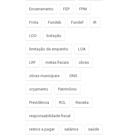
Encerramento
FEP
FPM
Frota
Fundeb
Fundef
IR
LDO
licitação
limitação de empenho
LOA
LRF
metas fiscais
obras
obras municipais
ONG
orçamento
Patrimônio
Previdência
RCL
Receita
responsabilidade fiscal
restos a pagar
salários
saúde